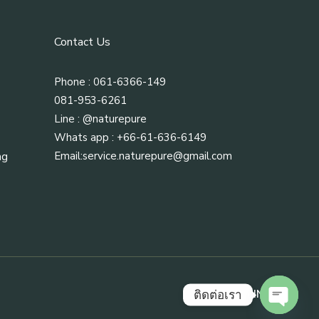
Contact Us
Phone : 061-6366-149
081-953-6261
Line :
@naturepure
Whats app : +66-61-636-6149
Email:
service.naturepure@gmail.com
ng
FB
LINE
ติดต่อเรา
Open cha