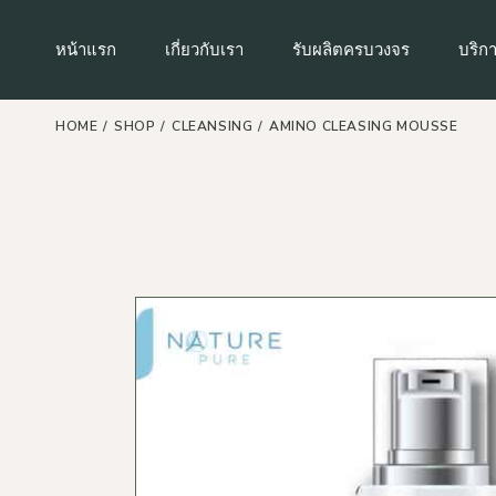
Skip
to
the
มาตรฐานของเรา
กันแดด
บริกา
หน้าแรก
เกี่ยวกับเรา
รับผลิตครบวงจร
บริก
content
ผิวหน้า
บริก
สินค้
ผิวกาย
HOME
SHOP
CLEANSING
AMINO CLEASING MOUSSE
บริกา
มาตรฐานของเรา
กันแดด
บริกา
ริมฝีปาก
บริกา
ผิวหน้า
บริก
รอบดวงตา
สินค้
บริก
ผิวกาย
แม่และเด็ก
บริกา
ริมฝีปาก
เส้นผมและหนังศรีษะ
บริกา
รอบดวงตา
น้ำหอม
บริก
แม่และเด็ก
เครื่องสำอาง
เส้นผมและหนังศรีษะ
ผลิตภัณฑ์ดูแลในช่องปาก
น้ำหอม
ผลิตภัณฑ์ดูแลจุดซ่อนเร้น
เครื่องสำอาง
ผลิตภัณฑ์ดูแลผิวสำหรับผู้ชาย
ผลิตภัณฑ์ดูแลในช่องปาก