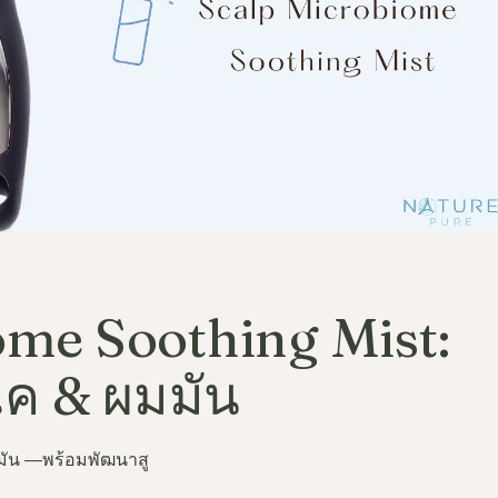
ome Soothing Mist:
ค & ผมมัน
ลดมัน —พร้อมพัฒนาสู