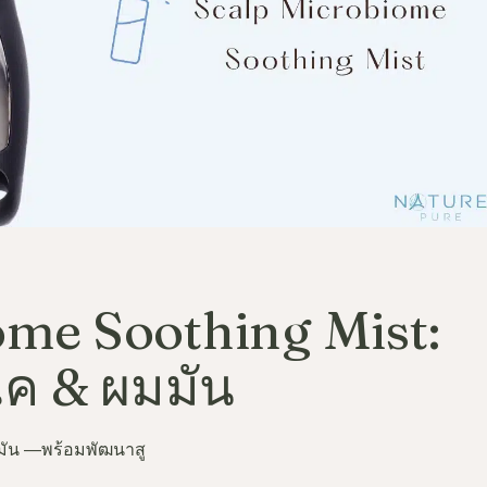
ome Soothing Mist:
ค & ผมมัน
ลดมัน —พร้อมพัฒนาสู