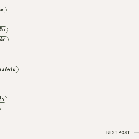
็ก
ด็ก
ด็ก
รนด์ครีม
็ก
NEXT POST