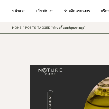
Skip
to
the
มาตรฐานของเรา
กันแดด
บริกา
หน้าแรก
เกี่ยวกับเรา
รับผลิตครบวงจร
บริก
content
ผิวหน้า
บริก
สินค้
ผิวกาย
HOME
POSTS TAGGED "ทำบอดี้ออยล์คุณภาพสูง"
บริกา
มาตรฐานของเรา
กันแดด
บริกา
ริมฝีปาก
บริกา
ผิวหน้า
บริก
รอบดวงตา
สินค้
บริก
ผิวกาย
แม่และเด็ก
บริกา
ริมฝีปาก
เส้นผมและหนังศรีษะ
บริกา
รอบดวงตา
น้ำหอม
บริก
แม่และเด็ก
เครื่องสำอาง
เส้นผมและหนังศรีษะ
ผลิตภัณฑ์ดูแลในช่องปาก
น้ำหอม
ผลิตภัณฑ์ดูแลจุดซ่อนเร้น
เครื่องสำอาง
ผลิตภัณฑ์ดูแลผิวสำหรับผู้ชาย
ผลิตภัณฑ์ดูแลในช่องปาก