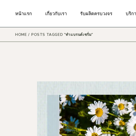
Skip
to
the
มาตรฐานของเรา
กันแดด
บริกา
หน้าแรก
เกี่ยวกับเรา
รับผลิตครบวงจร
บริก
content
ผิวหน้า
บริก
สินค้
ผิวกาย
HOME
POSTS TAGGED "ทำแบรนด์เซรั่ม"
บริกา
มาตรฐานของเรา
กันแดด
บริกา
ริมฝีปาก
บริกา
ผิวหน้า
บริก
รอบดวงตา
สินค้
บริก
ผิวกาย
แม่และเด็ก
บริกา
ริมฝีปาก
เส้นผมและหนังศรีษะ
บริกา
รอบดวงตา
น้ำหอม
บริก
แม่และเด็ก
เครื่องสำอาง
เส้นผมและหนังศรีษะ
ผลิตภัณฑ์ดูแลในช่องปาก
น้ำหอม
ผลิตภัณฑ์ดูแลจุดซ่อนเร้น
เครื่องสำอาง
ผลิตภัณฑ์ดูแลผิวสำหรับผู้ชาย
ผลิตภัณฑ์ดูแลในช่องปาก