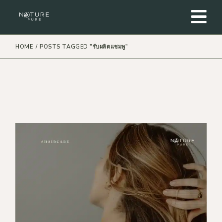
Skip
to
the
content
HOME
POSTS TAGGED "รับผลิตแชมพู"