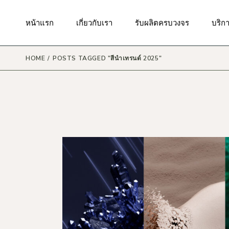
Skip
to
the
มาตรฐานของเรา
กันแดด
บริกา
หน้าแรก
เกี่ยวกับเรา
รับผลิตครบวงจร
บริก
content
ผิวหน้า
บริก
สินค้
ผิวกาย
HOME
POSTS TAGGED "สีนำเทรนด์ 2025"
บริกา
มาตรฐานของเรา
กันแดด
บริกา
ริมฝีปาก
บริกา
ผิวหน้า
บริก
รอบดวงตา
สินค้
บริก
ผิวกาย
แม่และเด็ก
บริกา
ริมฝีปาก
เส้นผมและหนังศรีษะ
บริกา
รอบดวงตา
น้ำหอม
บริก
แม่และเด็ก
เครื่องสำอาง
เส้นผมและหนังศรีษะ
ผลิตภัณฑ์ดูแลในช่องปาก
น้ำหอม
ผลิตภัณฑ์ดูแลจุดซ่อนเร้น
เครื่องสำอาง
ผลิตภัณฑ์ดูแลผิวสำหรับผู้ชาย
ผลิตภัณฑ์ดูแลในช่องปาก