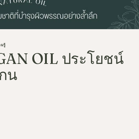
มรู้
AN OIL ประโยชน์
แกน