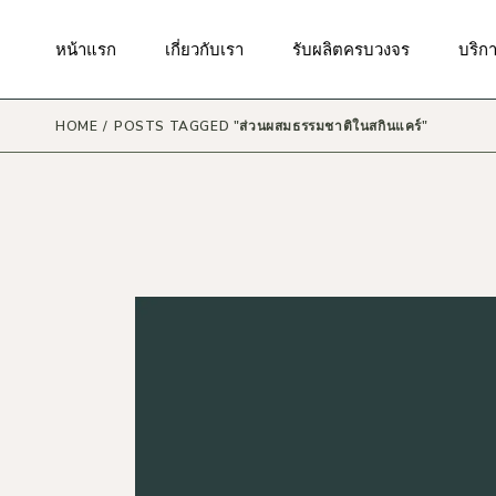
Skip
to
the
มาตรฐานของเรา
กันแดด
บริกา
หน้าแรก
เกี่ยวกับเรา
รับผลิตครบวงจร
บริก
content
ผิวหน้า
บริก
สินค้
ผิวกาย
HOME
POSTS TAGGED "ส่วนผสมธรรมชาติในสกินแคร์"
บริกา
มาตรฐานของเรา
กันแดด
บริกา
ริมฝีปาก
บริกา
ผิวหน้า
บริก
รอบดวงตา
สินค้
บริก
ผิวกาย
แม่และเด็ก
บริกา
ริมฝีปาก
เส้นผมและหนังศรีษะ
บริกา
รอบดวงตา
น้ำหอม
บริก
แม่และเด็ก
เครื่องสำอาง
เส้นผมและหนังศรีษะ
ผลิตภัณฑ์ดูแลในช่องปาก
น้ำหอม
ผลิตภัณฑ์ดูแลจุดซ่อนเร้น
เครื่องสำอาง
ผลิตภัณฑ์ดูแลผิวสำหรับผู้ชาย
ผลิตภัณฑ์ดูแลในช่องปาก