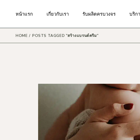
Skip
to
the
มาตรฐานของเรา
กันแดด
บริกา
หน้าแรก
เกี่ยวกับเรา
รับผลิตครบวงจร
บริก
content
ผิวหน้า
บริก
สินค้
ผิวกาย
HOME
POSTS TAGGED "สร้างแบรนด์ครีม"
บริกา
มาตรฐานของเรา
กันแดด
บริกา
ริมฝีปาก
บริกา
ผิวหน้า
บริก
รอบดวงตา
สินค้
บริก
ผิวกาย
แม่และเด็ก
บริกา
ริมฝีปาก
เส้นผมและหนังศรีษะ
บริกา
รอบดวงตา
น้ำหอม
บริก
แม่และเด็ก
เครื่องสำอาง
เส้นผมและหนังศรีษะ
ผลิตภัณฑ์ดูแลในช่องปาก
น้ำหอม
ผลิตภัณฑ์ดูแลจุดซ่อนเร้น
เครื่องสำอาง
ผลิตภัณฑ์ดูแลผิวสำหรับผู้ชาย
ผลิตภัณฑ์ดูแลในช่องปาก